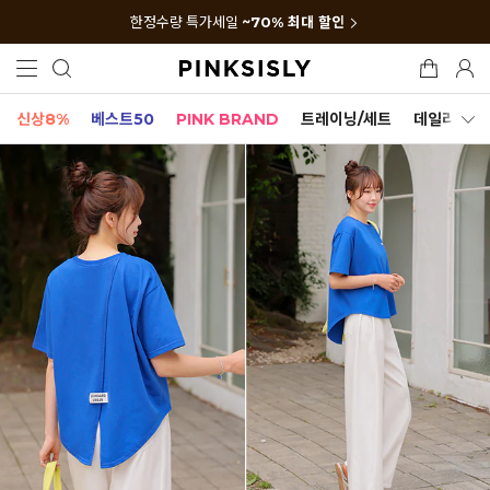
한정수량 특가세일
~70% 최대 할인
신상8%
베스트50
PINK BRAND
트레이닝/세트
데일리세트