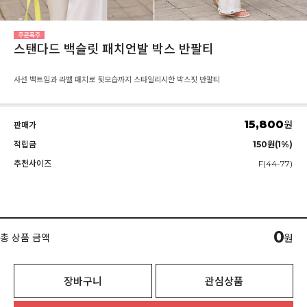
스탠다드 백슬릿 패치언발 박스 반팔티
사선 백트임과 라벨 패치로 뒷모습까지 스타일리시한 박스핏 반팔티
15,800
원
판매가
적립금
150원(1%)
추천사이즈
F(44-77)
0
총 상품 금액
원
장바구니
관심상품