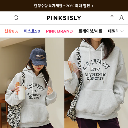
한정수량 특가세일
~70% 최대 할인
신상8%
베스트50
PINK BRAND
트레이닝/세트
데일리세트