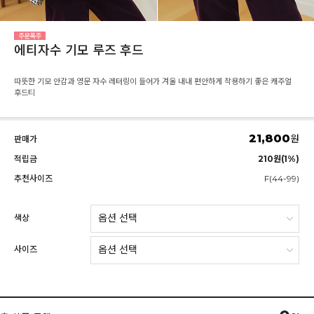
에티자수 기모 루즈 후드
따뜻한 기모 안감과 영문 자수 레터링이 들어가 겨울 내내 편안하게 착용하기 좋은 캐주얼
후드티
21,800
원
판매가
적립금
210원(1%)
추천사이즈
F(44-99)
색상
사이즈