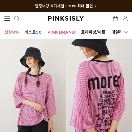
한정수량 특가세일
~70% 최대 할인
신상8%
베스트50
PINK BRAND
트레이닝/세트
데일리세트