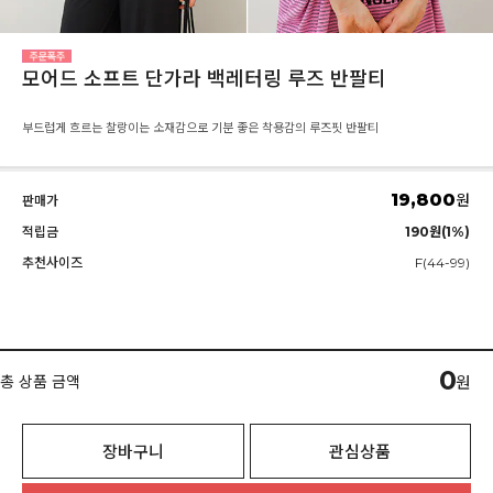
모어드 소프트 단가라 백레터링 루즈 반팔티
부드럽게 흐르는 찰랑이는 소재감으로 기분 좋은 착용감의 루즈핏 반팔티
19,800
원
판매가
적립금
190원(1%)
추천사이즈
F(44-99)
0
총 상품 금액
원
장바구니
관심상품