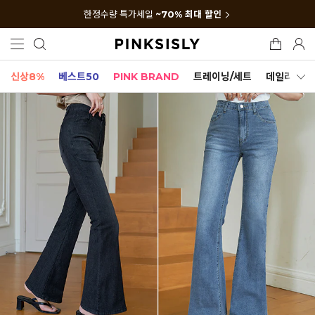
한정수량 특가세일
~70% 최대 할인
신상8%
베스트50
PINK BRAND
트레이닝/세트
데일리세트