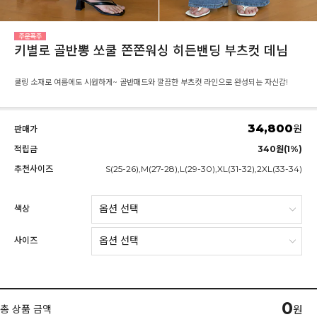
키별로 골반뽕 쏘쿨 쫀쫀워싱 히든밴딩 부츠컷 데님
쿨링 소재로 여름에도 시원하게~ 골반패드와 깔끔한 부츠컷 라인으로 완성되는 자신감!
34,800
원
판매가
적립금
340원(1%)
추천사이즈
S(25-26),M(27-28),L(29-30),XL(31-32),2XL(33-34)
색상
사이즈
0
총 상품 금액
원