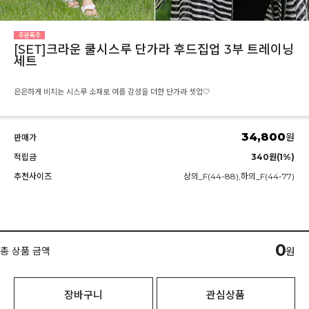
[SET]크라운 쿨시스루 단가라 후드집업 3부 트레이닝
세트
은은하게 비치는 시스루 소재로 여름 감성을 더한 단가라 셋업🤍
34,800
원
판매가
적립금
340원(1%)
추천사이즈
상의_F(44-88),하의_F(44-77)
0
총 상품 금액
원
장바구니
관심상품