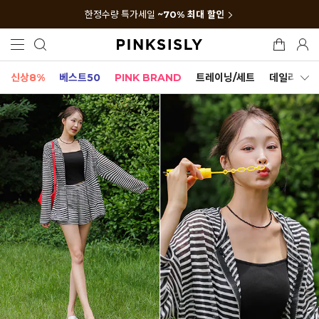
한정수량 특가세일
~70% 최대 할인
신상8%
베스트50
PINK BRAND
트레이닝/세트
데일리세트