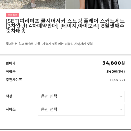
[SET]여리퍼프 쿨시어서커 스트링 플레어 스커트세트
[3차완판! 4차예약판매] [베이지,아이보리] 8월셋째주
순차배송
무더위는 잊고 뽀송함 가득! 가볍게 살랑이는 러블리 시어서커 셋업
34,800
원
판매가
적립금
340원(1%)
추천사이즈
F(44-77)
색상
사이즈