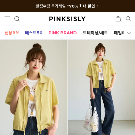
한정수량 특가세일
~70% 최대 할인
신상8%
베스트50
PINK BRAND
트레이닝/세트
데일리세트