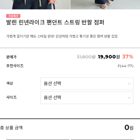
발렌 린넨라이크 팬던트 스트링 반팔 점퍼
가볍게 걸치기만 해도 스타일 완성! 린넨처럼 가볍고 통기성 좋은 썸머 반팔 집업
19,900
37
%
31,800
원
원
판매가
추천사이즈
F(44-77)
색상
사이즈
0
총 상품 금액
원