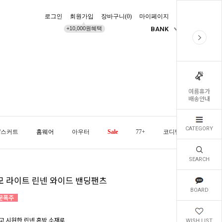
로그인
회원가입
장바구니(
0
)
마이페이지
배송조회
+10,000원혜택
BANK
KR
여름휴가
배송안내
CATEGORY
/스커트
홈웨어
아우터
Sale
77+
코디템
오늘발
SEARCH
모 라이트 린넨 와이드 밴딩팬츠
BOARD
고 시원한 린넨 혼방 소재로
WISH LIST