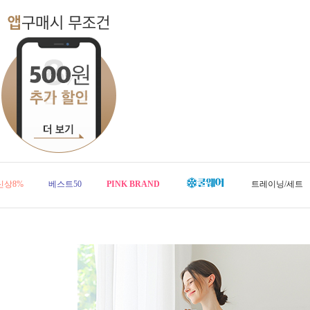
신상8%
베스트50
PINK BRAND
트레이닝/세트