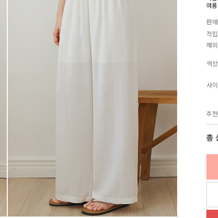
여름
판매
적립
해외
색상
사이
추천
총 