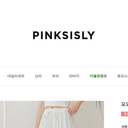
데일리세트
상의
하의
반바지
키별로팬츠
원피스
모
가볍