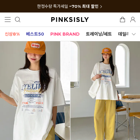
한정수량 특가세일
~70% 최대 할인
신상8%
베스트50
PINK BRAND
트레이닝/세트
데일리세트