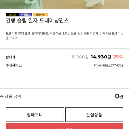
건빵 슬림 일자 트레이닝팬츠
트렌디한 건빵 포켓 트레이닝팬츠 부드러운 소재감으로 S/S 시즌 가볍게 입기좋은 트레이닝
팬츠에요
14,930
25%
19,900
원
원
판매가
추천사이즈
F(44-66),L(77-88)
0
총 상품 금액
원
장바구니
관심상품