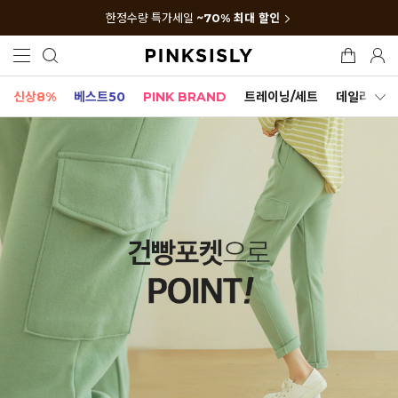
한정수량 특가세일
~70% 최대 할인
신상8%
베스트50
PINK BRAND
트레이닝/세트
데일리세트