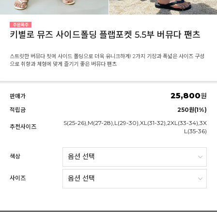
키별로 뮤즈 사이드폴딩 플랩포켓 5.5부 버뮤다 팬츠
스트릿한 버뮤다 핏에 사이드 폴딩으로 더욱 유니크하게! 2가지 기장과 폭넓은 사이즈 구성
으로 취향과 체형에 맞게 즐기기 좋은 버뮤다 팬츠
25,800
원
판매가
적립금
250원(1%)
S(25-26),M(27-28),L(29-30),XL(31-32),2XL(33-34),3X
추천사이즈
L(35-36)
색상
사이즈