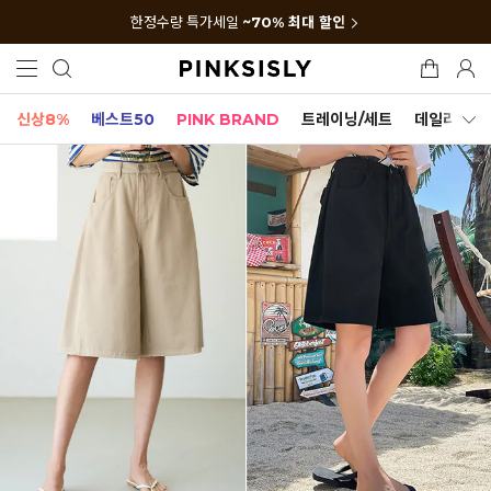
한정수량 특가세일
~70% 최대 할인
신상8%
베스트50
PINK BRAND
트레이닝/세트
데일리세트