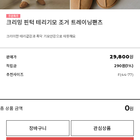
크리밍 핀턱 테리기모 조거 트레이닝팬츠
크리미한 테리겉감과 폭닥 기모안감으로 따뜻해요
29,800
원
판매가
적립금
290원(1%)
추천사이즈
F(44-77)
0
총 상품 금액
원
장바구니
관심상품