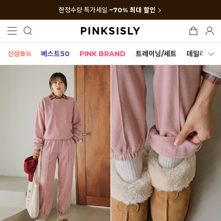
한정수량 특가세일
~70% 최대 할인
신상8%
베스트50
PINK BRAND
트레이닝/세트
데일리세트