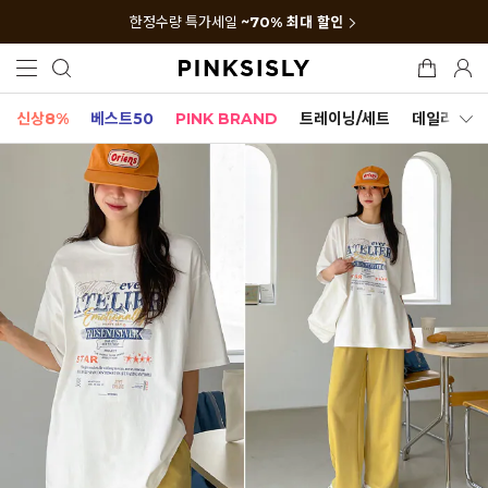
한정수량 특가세일
~70% 최대 할인
신상8%
베스트50
PINK BRAND
트레이닝/세트
데일리세트