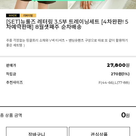
[SET]뉴룰즈 레터링 3.5부 트레이닝세트 [4차완판! 5
차예약판매] 8월셋째주 순차배송
주름 걱정없는 링클프리 소재와 V넥 티셔츠 + 밴딩숏팬츠 구성으로 따로 또 같이 활용하기
좋은 세트템 :)
27,800
원
판매가
적립금
270원(1%)
추천사이즈
F(44-66),L(77-88)
0
총 상품 금액
원
장바구니
관심상품