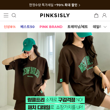
한정수량 특가세일
~70% 최대 할인
신상8%
베스트50
PINK BRAND
트레이닝/세트
데일리세트