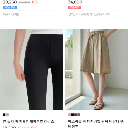
29,260
8%
34,800
31,800
F(44-66반)
상의_F(44-88),하의_F(44-77)
썬 골지 배색 8부 세미부츠 레깅스
바스락쿨 백 패치라벨 핀턱 버뮤다 밴
딩팬츠