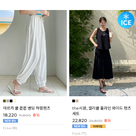
아르카 쿨 쫀쫀 밴딩 하렘팬츠
the시원_셀리쿨 훌라인 와이드 팬츠
세트
18,220
8%
19,800
22,820
8%
24,800
F(44-99)
F(44-77)