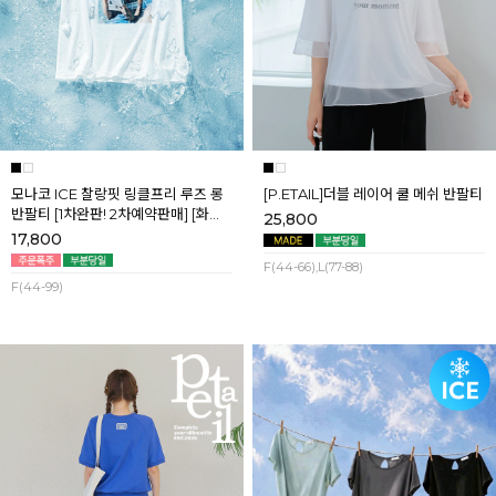
모나코 ICE 찰랑핏 링클프리 루즈 롱
[P.ETAIL]더블 레이어 쿨 메쉬 반팔티
반팔티 [1차완판! 2차예약판매] [화이
25,800
트] 8월둘째주 순차배송
17,800
F(44-66),L(77-88)
F(44-99)