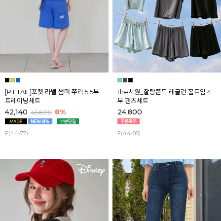
[P.ETAIL]포켓 라벨 썸머 쭈리 5.5부
the시원_찰랑쫀득 레글런 홀트임 4
트레이닝세트
부 팬츠세트
42,140
8%
24,800
45,800
F(44-77)
F(44-88)