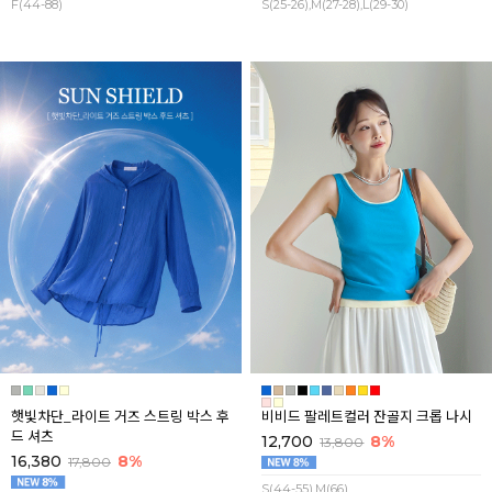
F(44-88)
S(25-26),M(27-28),L(29-30)
햇빛차단_라이트 거즈 스트링 박스 후
비비드 팔레트컬러 잔골지 크롭 나시
드 셔츠
12,700
8%
13,800
16,380
8%
17,800
S(44-55),M(66)