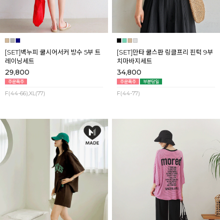
[SET]백누피 쿨시어서커 방수 5부 트
[SET]만타 쿨스판 링클프리 핀턱 9부
레이닝세트
치마바지세트
29,800
34,800
F(44-66),XL(77)
F(44-77)