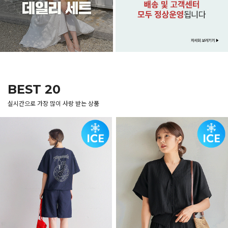
BEST 20
실시간으로 가장 많이 사랑 받는 상품