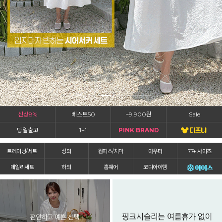
신상8%
베스트50
~9,900원
Sale
당일출고
1+1
PINK BRAND
트레이닝/세트
상의
원피스/치마
아우터
77+ 사이즈
데일리세트
하의
홈웨어
코디아이템