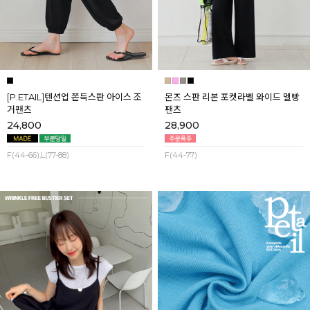
[P.ETAIL]텐션업 쫀득스판 아이스 조
몬즈 스판 리본 포켓라벨 와이드 멜빵
거팬츠
팬츠
24,800
28,900
F(44-66),L(77-88)
F(44-77)