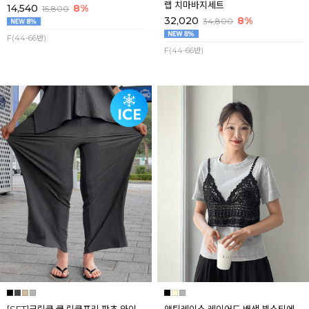
랩 치마바지세트
14,540
8%
15,800
32,020
8%
34,800
F(44-66반)
F(44-66반)