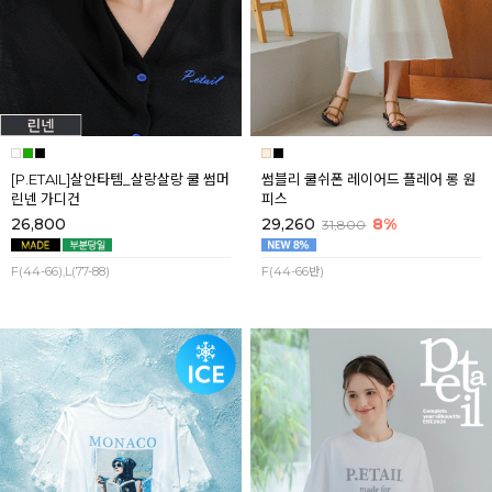
[P.ETAIL]살안타템_살랑살랑 쿨 썸머
썸블리 쿨쉬폰 레이어드 플레어 롱 원
린넨 가디건
피스
26,800
29,260
8%
31,800
F(44-66),L(77-88)
F(44-66반)