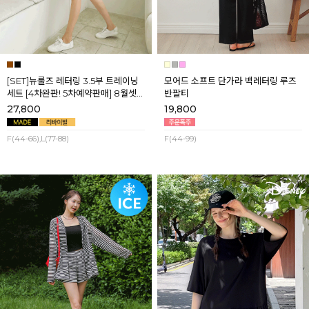
[SET]뉴룰즈 레터링 3.5부 트레이닝
모어드 소프트 단가라 백레터링 루즈
세트 [4차완판! 5차예약판매] 8월셋
반팔티
째주 순차배송
27,800
19,800
F(44-66),L(77-88)
F(44-99)