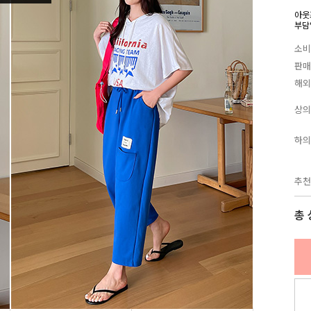
아웃
부담
소비
판매
해외
상의
하의
추천
총 