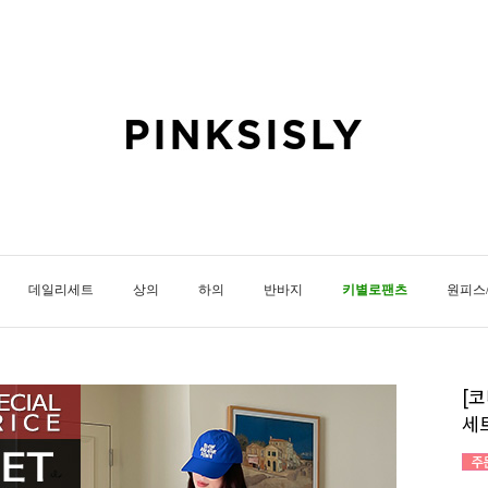
데일리세트
상의
하의
반바지
키별로팬츠
원피스
[
세