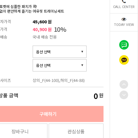
포켓에 심플한 패치가 콕!
CALL CENTER
없이 편안하게 즐기는 여유핏 트레이닝세트
자가격
45,600
원
TODAY VIEW
10
%
가격
40,900 원
배송
국내 배송 전용
사이즈
상의_F(44-100),하의_F(44-88)
0
상품 금액
원
구매하기
장바구니
관심상품