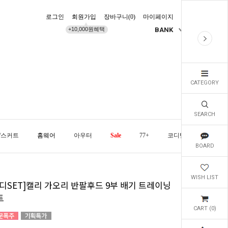
로그인
회원가입
장바구니(
0
)
마이페이지
배송조회
+10,000원혜택
BANK
KR
CATEGORY
SEARCH
/스커트
홈웨어
아우터
Sale
77+
코디템
오늘발
BOARD
WISH LIST
코디SET]캘리 가오리 반팔후드 9부 배기 트레이닝
트
CART (
0
)