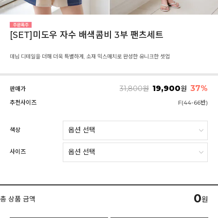
[SET]미도우 자수 배색콤비 3부 팬츠세트
데님 디테일을 더해 더욱 특별하게, 소재 믹스매치로 완성한 유니크한 셋업
19,900
37
%
31,800
원
원
판매가
추천사이즈
F(44-66반)
색상
사이즈
0
총 상품 금액
원