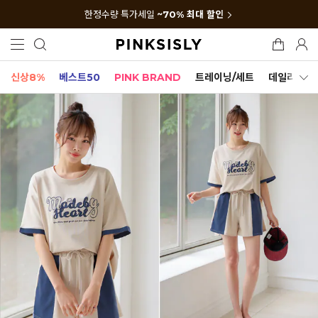
한정수량 특가세일
~70% 최대 할인
신상8%
베스트50
PINK BRAND
트레이닝/세트
데일리세트