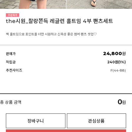
the시원_찰랑쫀득 레글런 홀트임 4부 팬츠세트
백 홀트임으로 포인트를 더한 시원하고 신축성 좋은 썸머 팬츠 셋업♡
24,800
원
판매가
적립금
240원(1%)
추천사이즈
F(44-88)
0
총 상품 금액
원
장바구니
관심상품