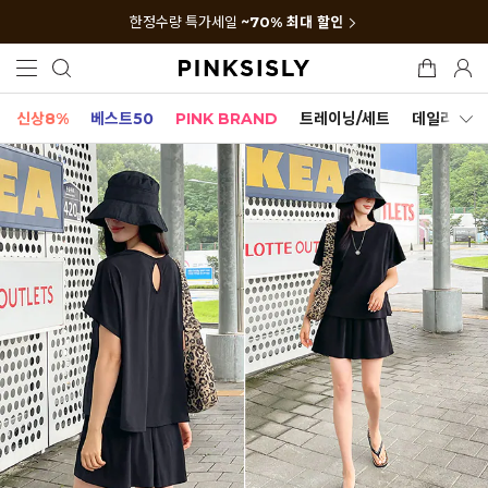
한정수량 특가세일
~70% 최대 할인
신상8%
베스트50
PINK BRAND
트레이닝/세트
데일리세트