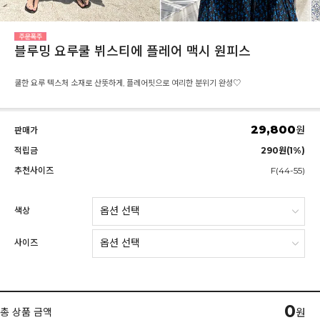
블루밍 요루쿨 뷔스티에 플레어 맥시 원피스
쿨한 요루 텍스처 소재로 산뜻하게, 플레어핏으로 여리한 분위기 완성♡
29,800
원
판매가
적립금
290원(1%)
추천사이즈
F(44-55)
색상
사이즈
0
총 상품 금액
원