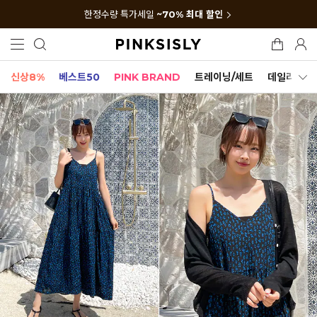
한정수량 특가세일
~70% 최대 할인
신상8%
베스트50
PINK BRAND
트레이닝/세트
데일리세트