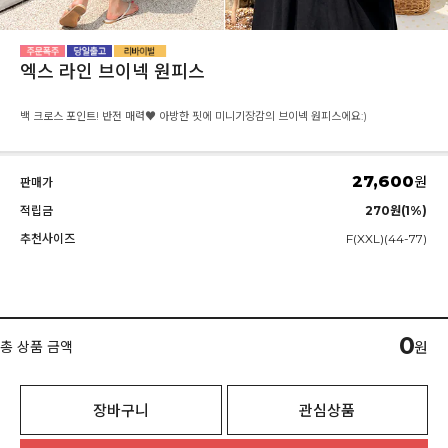
엑스 라인 브이넥 원피스
백 크로스 포인트! 반전 매력♥ 아방한 핏에 미니기장감의 브이넥 원피스에요:)
27,600
원
판매가
적립금
270원(1%)
추천사이즈
F(XXL)(44-77)
0
총 상품 금액
원
장바구니
관심상품