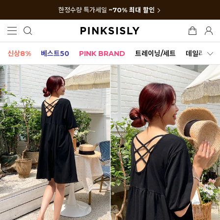
한정수량 특가세일
~70% 최대 할인
신상8%
베스트50
PINK BRAND
트레이닝/세트
데일리세트