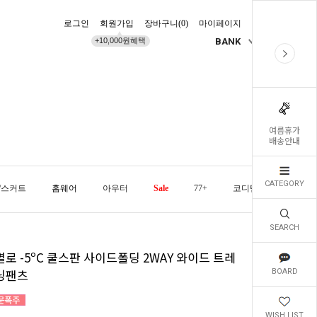
로그인
회원가입
장바구니(
0
)
마이페이지
배송조회
+10,000원혜택
BANK
KR
여름휴가
배송안내
CATEGORY
/스커트
홈웨어
아우터
Sale
77+
코디템
오늘발
SEARCH
로 -5ºC 쿨스판 사이드폴딩 2WAY 와이드 트레
닝팬츠
BOARD
WISH LIST