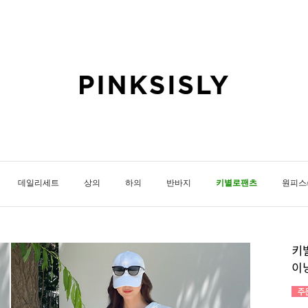
데일리세트
상의
하의
반바지
키별로팬츠
원피스
키별
이