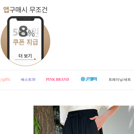
신상8%
베스트50
PINK BRAND
트레이닝/세트