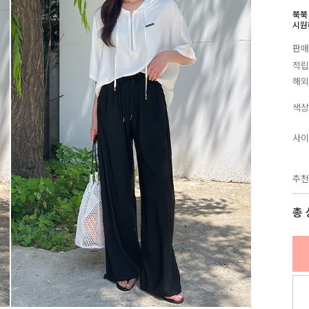
쭉쭉
시원
판매
적립
해외
색상
사이
추천
총 