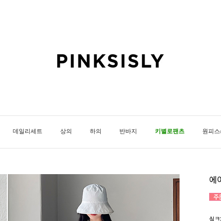
데일리세트
상의
하의
반바지
키별로팬츠
원피스
에
실크