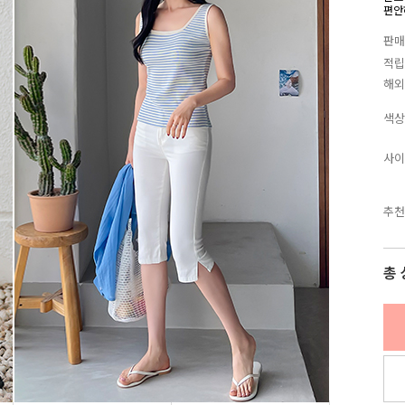
편안
판매
적립
해외
색상
사이
추천
총 