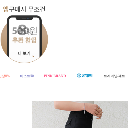
신상8%
베스트50
PINK BRAND
트레이닝/세트