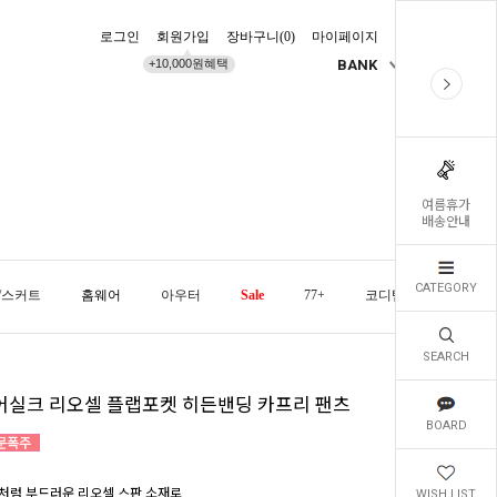
로그인
회원가입
장바구니(
0
)
마이페이지
배송조회
+10,000원혜택
BANK
KR
여름휴가
배송안내
CATEGORY
/스커트
홈웨어
아우터
Sale
77+
코디템
오늘발
SEARCH
어실크 리오셀 플랩포켓 히든밴딩 카프리 팬츠
BOARD
처럼 부드러운 리오셀 스판 소재로
WISH LIST