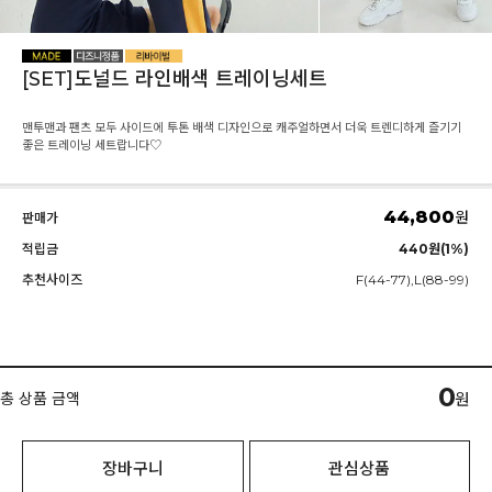
[SET]도널드 라인배색 트레이닝세트
맨투맨과 팬츠 모두 사이드에 투톤 배색 디자인으로 캐주얼하면서 더욱 트렌디하게 즐기기
좋은 트레이닝 세트랍니다♡
44,800
원
판매가
적립금
440원(1%)
추천사이즈
F(44-77),L(88-99)
0
총 상품 금액
원
장바구니
관심상품