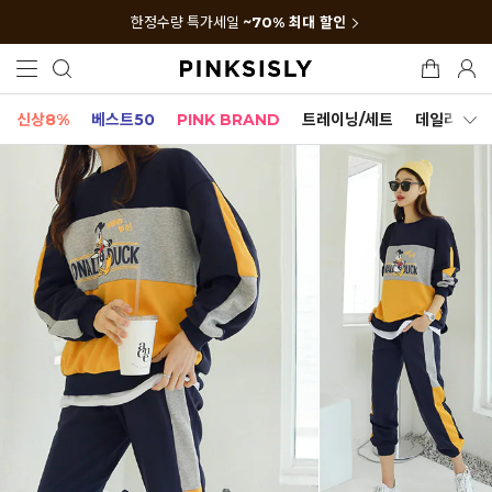
한정수량 특가세일
~70% 최대 할인
신상8%
베스트50
PINK BRAND
트레이닝/세트
데일리세트