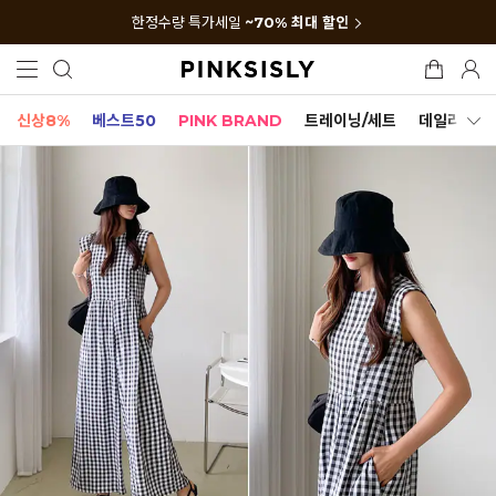
한정수량 특가세일
~70% 최대 할인
신상8%
베스트50
PINK BRAND
트레이닝/세트
데일리세트