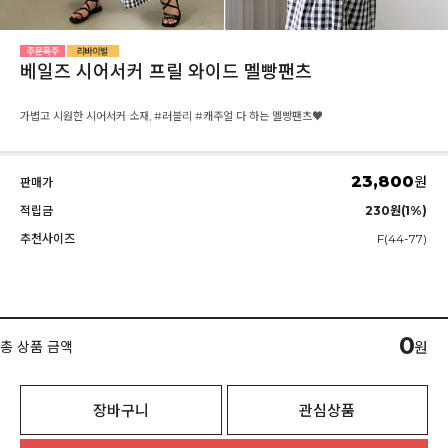
베일즈 시어서커 프릴 와이드 멜빵팬츠
가볍고 시원한 시어서커 소재, #러블리 #캐주얼 다 하는 멜빵팬츠♥
23,800
원
판매가
적립금
230원(1%)
추천사이즈
F(44-77)
0
총 상품 금액
원
장바구니
관심상품