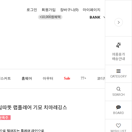
로그인
회원가입
장바구니(
0
)
마이페이지
배송조회
+10,000원혜택
BANK
KR
여름휴가
배송안내
CATEGORY
/스커트
홈웨어
아우터
Sale
77+
코디템
오늘발
SEARCH
일따뜻 랩플레어 기모 치마레깅스
BOARD
으로 떨어지는 플레어 라인으로
WISH LIST