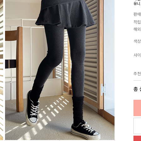
유니
판매
적립
해외
색상
사이
추천
총 