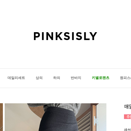
데일리세트
상의
하의
반바지
키별로팬츠
원피스
매
사선