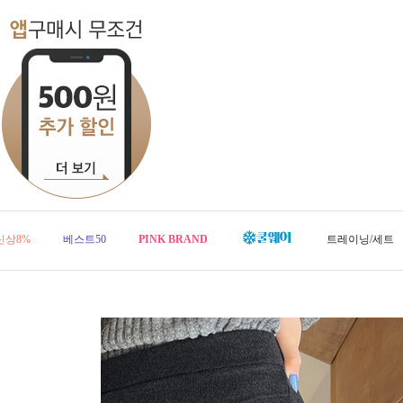
신상8%
베스트50
PINK BRAND
트레이닝/세트