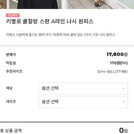
키별로 쿨찰랑 스판 A라인 나시 원피스
가볍고 시원하게 즐기는 썸머 무드! 취향에 따라 골라 입는 3가지 기장 나시 원피스
17,800
원
판매가
적립금
170원(1%)
추천사이즈
S(44-66),L(77-88)
색상
사이즈
0
총 상품 금액
원