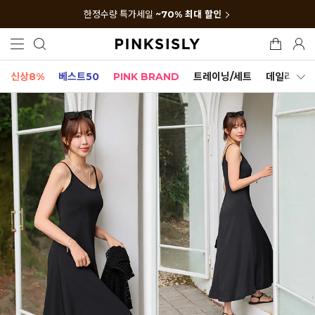
한정수량 특가세일
~70% 최대 할인
신상8%
베스트50
PINK BRAND
트레이닝/세트
데일리세트