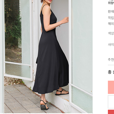
취향
판매
적립
해외
색상
사이
추천
총 