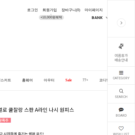
로그인
회원가입
장바구니(
0
)
마이페이지
배송조회
+10,000원혜택
BANK
KR
여름휴가
배송안내
CATEGORY
/스커트
홈웨어
아우터
Sale
77+
코디템
오늘발
SEARCH
별로 쿨찰랑 스판 A라인 나시 원피스
BOARD
고 시원하게 즐기는 썸머 무드!
WISH LIST