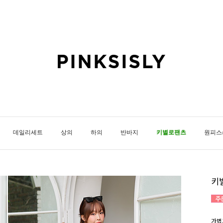
데일리세트
상의
하의
반바지
키별로팬츠
원피스
키
가볍