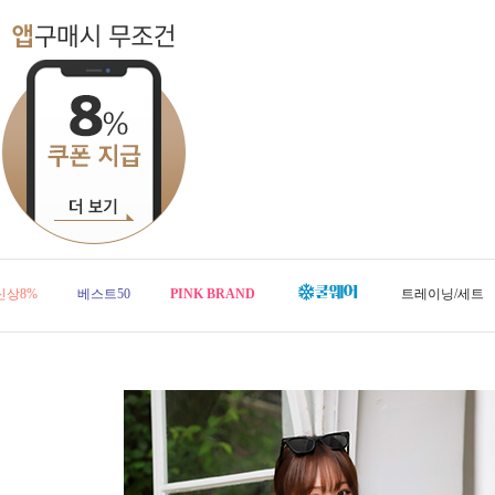
신상8%
베스트50
PINK BRAND
트레이닝/세트