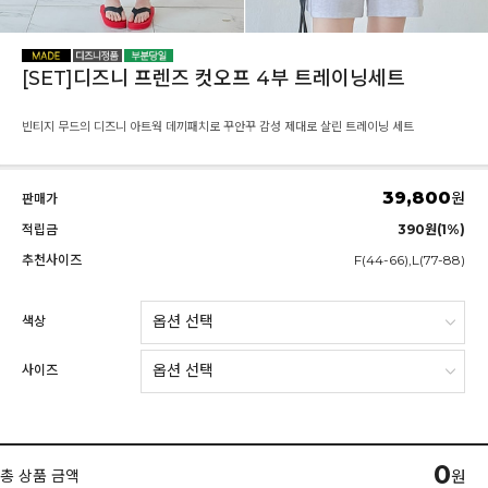
[SET]디즈니 프렌즈 컷오프 4부 트레이닝세트
빈티지 무드의 디즈니 아트웍 데끼패치로 꾸안꾸 감성 제대로 살린 트레이닝 세트
39,800
원
판매가
적립금
390원(1%)
추천사이즈
F(44-66),L(77-88)
색상
사이즈
0
총 상품 금액
원