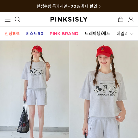
한정수량 특가세일
~70% 최대 할인
신상8%
베스트50
PINK BRAND
트레이닝/세트
데일리세트