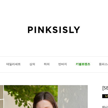
데일리세트
상의
하의
반바지
키별로팬츠
원피스
[
미니