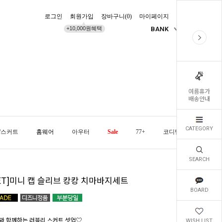
로그인
회원가입
장바구니(
0
)
마이페이지
배송조회
+10,000원혜택
BANK
KR
여름휴가
배송안내
CATEGORY
/스커트
홈웨어
아우터
Sale
77+
코디템
오늘발
SEARCH
SET]미니 캡 슬리브 캉캉 치마바지세트
BOARD
와 함께하는 러블리 스커트 셋업♡
WISH LIST