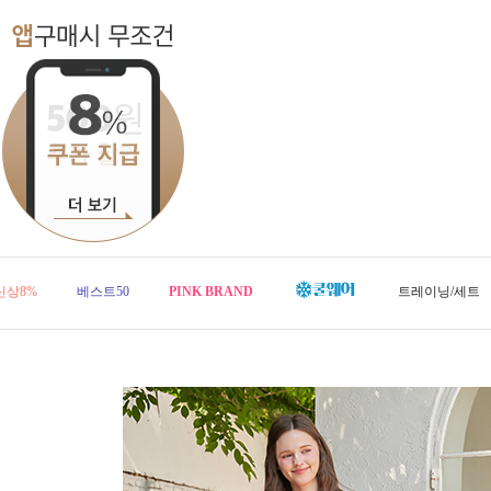
신상8%
베스트50
PINK BRAND
트레이닝/세트