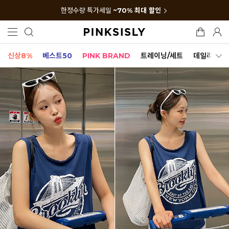
한정수량 특가세일
~70% 최대 할인
신상8%
베스트50
PINK BRAND
트레이닝/세트
데일리세트