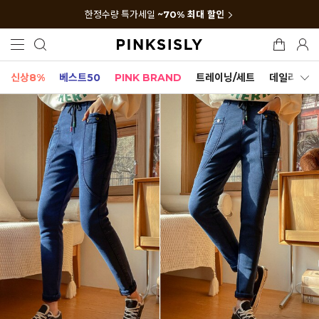
한정수량 특가세일
~70% 최대 할인
신상8%
베스트50
PINK BRAND
트레이닝/세트
데일리세트