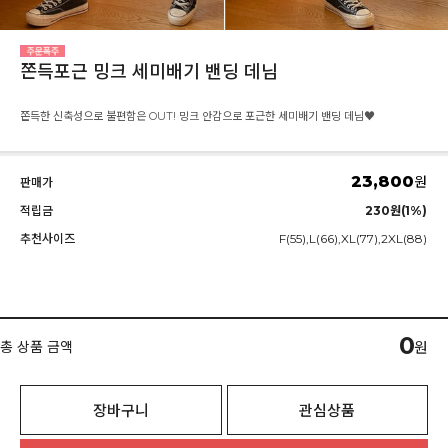
쫀득포근 밍크 세미배기 밴딩 데님
쫀득한 신축성으로 불편함은 OUT! 밍크 안감으로 포근한 세미배기 밴딩 데님♥
23,800
원
판매가
적립금
230원(1%)
추천사이즈
F(55),L(66),XL(77),2XL(88)
0
총 상품 금액
원
장바구니
관심상품