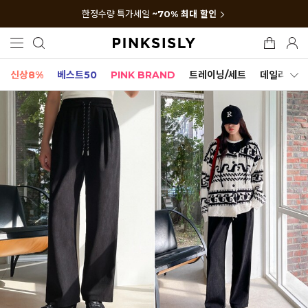
한정수량 특가세일
~70% 최대 할인
신상8%
베스트50
PINK BRAND
트레이닝/세트
데일리세트