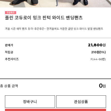
플린 코듀로이 밍크 핀턱 와이드 밴딩팬츠
겨울 시즌 애착 팬츠 등극! 후끈후끈~ 한겨울에도 거뜬한 골덴 밍크 와이드 발열 밴딩팬츠
21,800
원
판매가
적립금
210원(1%)
추천사이즈
F(44-66반)
0
총 상품 금액
원
장바구니
관심상품