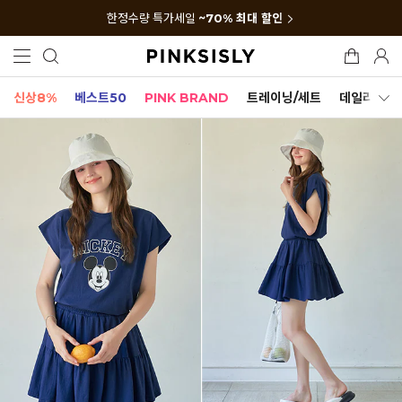
한정수량 특가세일
~70% 최대 할인
신상8%
베스트50
PINK BRAND
트레이닝/세트
데일리세트