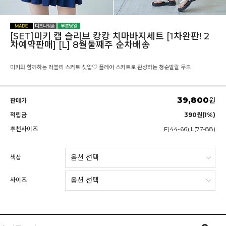
[SET]미키 캡 슬리브 캉캉 치마바지세트 [1차완판! 2
차예약판매] [L] 8월둘째주 순차배송
미키와 함께하는 러블리 스커트 셋업♡ 플레어 스커트로 완성하는 청순발랄 무드
39,800
원
판매가
적립금
390원(1%)
추천사이즈
F(44-66),L(77-88)
색상
사이즈