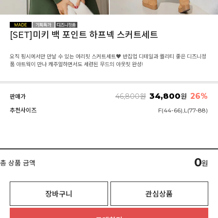
[SET]미키 백 포인트 하프넥 스커트세트
오직 핑시에서만 만날 수 있는 여리핏 스커트세트♥ 반집업 디테일과 퀄리티 좋은 디즈니정
품 아트웍이 만나 캐주얼하면서도 세련된 무드의 아웃핏 완성!
34,800
26
%
46,800
원
원
판매가
추천사이즈
F(44-66),L(77-88)
0
총 상품 금액
원
장바구니
관심상품