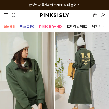
한정수량 특가세일
~70% 최대 할인
신상8%
베스트50
PINK BRAND
트레이닝/세트
데일리세트