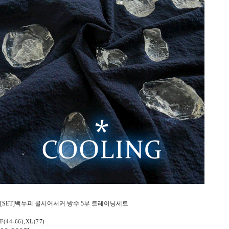
[SET]백누피 쿨시어서커 방수 5부 트레이닝세트
F(44-66),XL(77)