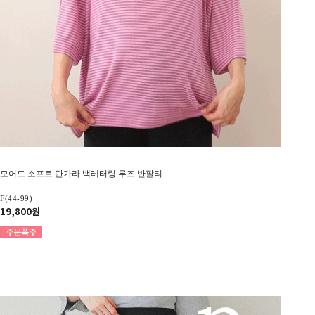
모어드 소프트 단가라 백레터링 루즈 반팔티
F(44-99)
19,800원