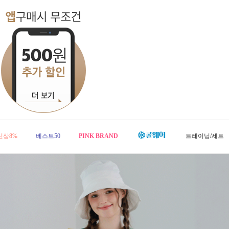
신상8%
베스트50
PINK BRAND
트레이닝/세트