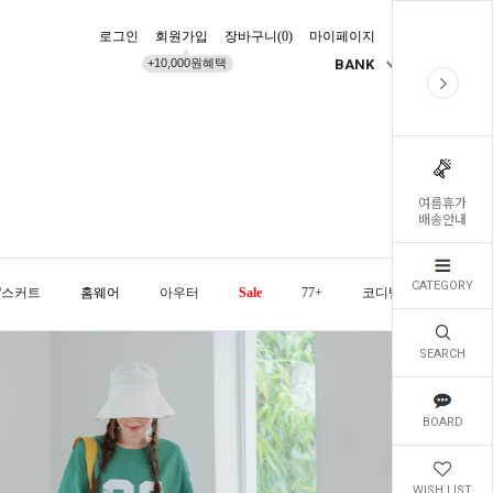
로그인
회원가입
장바구니(
0
)
마이페이지
배송조회
+10,000원혜택
BANK
KR
여름휴가
배송안내
CATEGORY
/스커트
홈웨어
아우터
Sale
77+
코디템
오늘발
SEARCH
BOARD
WISH LIST