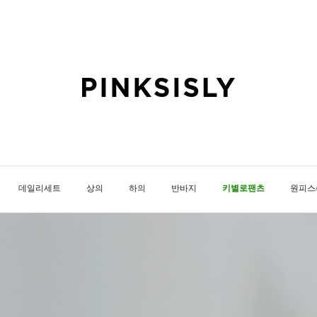
데일리세트
상의
하의
반바지
키별로팬츠
원피스