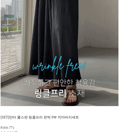
[SET]만타 쿨스판 링클프리 핀턱 9부 치마바지세트
F(44-77)