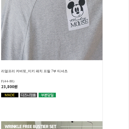
리얼프리 커버핏_미키 패치 프릴 7부 티셔츠
F(44-88)
23,800원