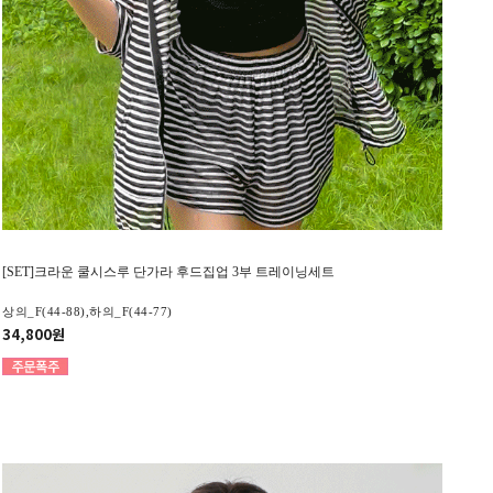
[SET]크라운 쿨시스루 단가라 후드집업 3부 트레이닝세트
상의_F(44-88),하의_F(44-77)
34,800원