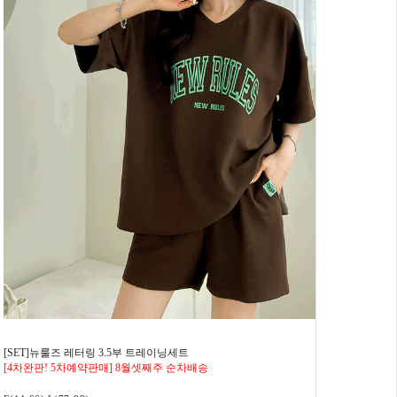
[SET]뉴룰즈 레터링 3.5부 트레이닝세트
[4차완판! 5차예약판매] 8월셋째주 순차배송