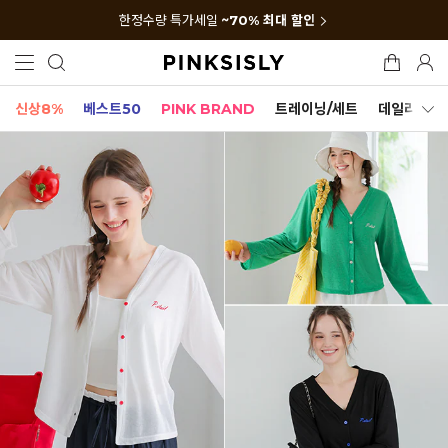
한정수량 특가세일
~70% 최대 할인
신상8%
베스트50
PINK BRAND
트레이닝/세트
데일리세트