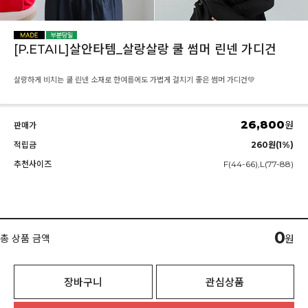
[P.ETAIL]살안타템_살랑살랑 쿨 썸머 린넨 가디건
살랑하게 비치는 쿨 린넨 소재로 한여름에도 가볍게 걸치기 좋은 썸머 가디건💚
26,800
원
판매가
적립금
260원(1%)
추천사이즈
F(44-66),L(77-88)
0
총 상품 금액
원
장바구니
관심상품