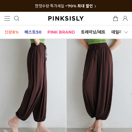
한정수량 특가세일
~70% 최대 할인
신상8%
베스트50
PINK BRAND
트레이닝/세트
데일리세트