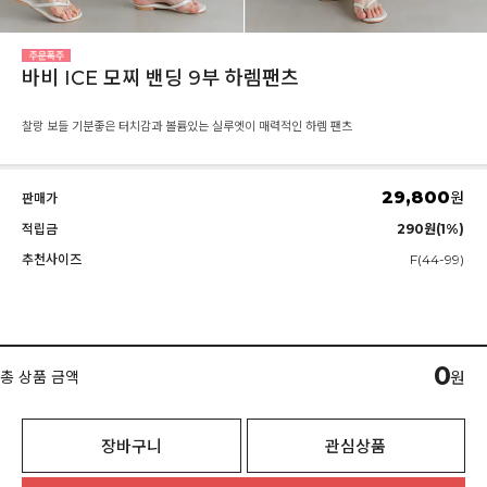
바비 ICE 모찌 밴딩 9부 하렘팬츠
찰랑 보들 기분좋은 터치감과 볼륨있는 실루엣이 매력적인 하렘 팬츠
29,800
원
판매가
적립금
290원(1%)
추천사이즈
F(44-99)
0
총 상품 금액
원
장바구니
관심상품