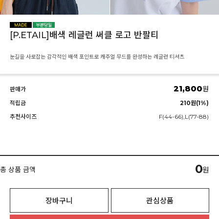
[P.ETAIL]배색 레글런 써클 로고 반팔티
눈길을 사로잡는 감각적인 배색 포인트로 캐주얼 무드를 완성하는 레글런 티셔츠
21,800
원
판매가
적립금
210원(1%)
추천사이즈
F(44-66),L(77-88)
0
총 상품 금액
원
장바구니
관심상품