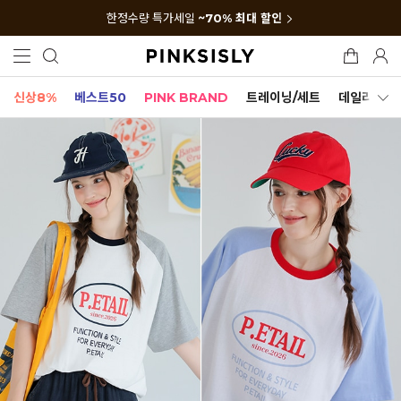
한정수량 특가세일
~70% 최대 할인
신상8%
베스트50
PINK BRAND
트레이닝/세트
데일리세트