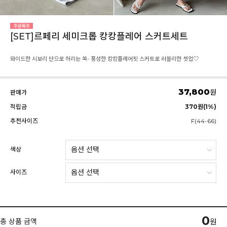
[SET]르페리 세미크롭 캉캉플레어 스커트세트
와이드한 시보리 단으로 허리는 쏙- 풍성한 캉캉플레어핏 스커트로 러블리한 셋업♡
37,800
원
판매가
적립금
370원(1%)
추천사이즈
F(44-66)
색상
사이즈
0
총 상품 금액
원