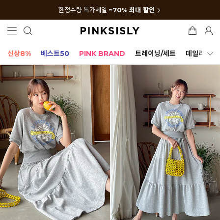
한정수량 특가세일
~70% 최대 할인
신상8%
베스트50
PINK BRAND
트레이닝/세트
데일리세트