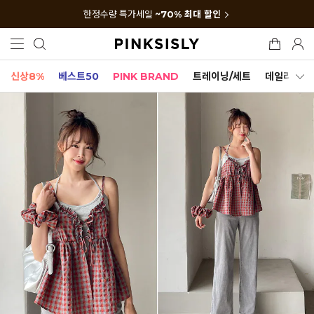
한정수량 특가세일
~70% 최대 할인
신상8%
베스트50
PINK BRAND
트레이닝/세트
데일리세트