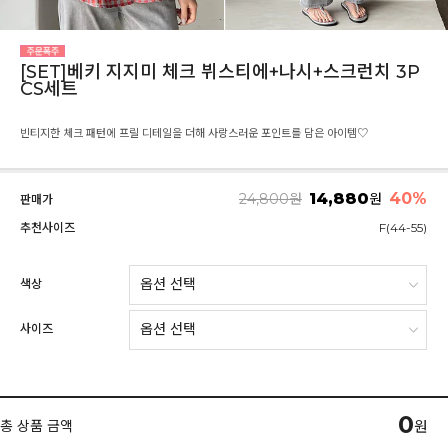
[SET]베키 지지미 체크 뷔스티에+나시+스크런치 3P
CS세트
빈티지한 체크 패턴에 프릴 디테일을 더해 사랑스러운 포인트를 담은 아이템♡
14,880
40%
24,800
원
원
판매가
추천사이즈
F(44-55)
색상
사이즈
0
총 상품 금액
원