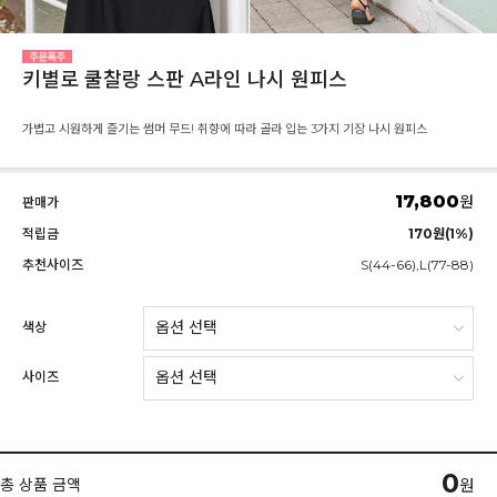
키별로 쿨찰랑 스판 A라인 나시 원피스
가볍고 시원하게 즐기는 썸머 무드! 취향에 따라 골라 입는 3가지 기장 나시 원피스
17,800
원
판매가
적립금
170원(1%)
추천사이즈
S(44-66),L(77-88)
색상
사이즈
0
총 상품 금액
원