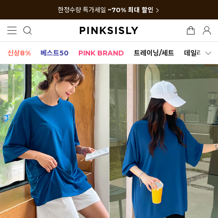
한정수량 특가세일
~70% 최대 할인
신상8%
베스트50
PINK BRAND
트레이닝/세트
데일리세트