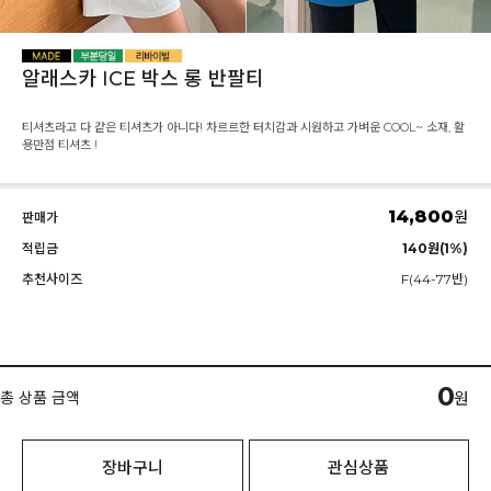
알래스카 ICE 박스 롱 반팔티
티셔츠라고 다 같은 티셔츠가 아니다! 차르르한 터치감과 시원하고 가벼운 COOL~ 소재, 활
용만점 티셔츠 !
14,800
원
판매가
적립금
140원(1%)
추천사이즈
F(44-77반)
0
총 상품 금액
원
장바구니
관심상품