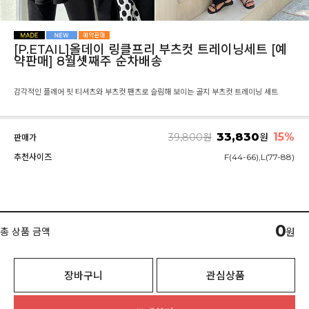
[P.ETAIL]올데이 링클프리 부츠컷 트레이닝세트 [예
약판매] 8월셋째주 순차배송
감각적인 플레어 핏 티셔츠와 부츠컷 팬츠로 슬림해 보이는 골지 부츠컷 트레이닝 세트
33,830
15%
39,800
원
원
판매가
추천사이즈
F(44-66),L(77-88)
0
총 상품 금액
원
장바구니
관심상품