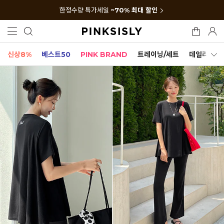
한정수량 특가세일
~70% 최대 할인
신상8%
베스트50
PINK BRAND
트레이닝/세트
데일리세트