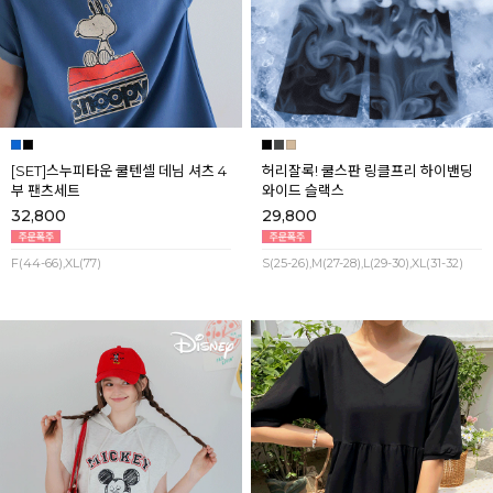
[SET]스누피타운 쿨텐셀 데님 셔츠 4
허리잘록! 쿨스판 링클프리 하이밴딩
부 팬츠세트
와이드 슬랙스
32,800
29,800
F(44-66),XL(77)
S(25-26),M(27-28),L(29-30),XL(31-32)