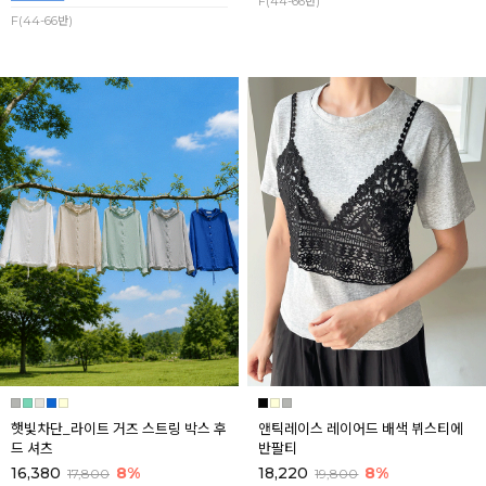
F(44-66반)
F(44-66반)
햇빛차단_라이트 거즈 스트링 박스 후
앤틱레이스 레이어드 배색 뷔스티에
드 셔츠
반팔티
16,380
8%
18,220
8%
17,800
19,800