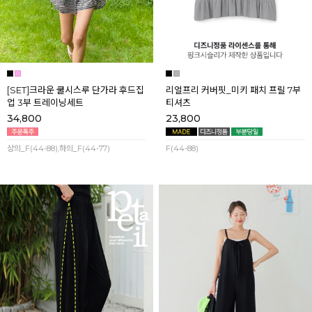
[SET]크라운 쿨시스루 단가라 후드집
리얼프리 커버핏_미키 패치 프릴 7부
업 3부 트레이닝세트
티셔츠
34,800
23,800
상의_F(44-88),하의_F(44-77)
F(44-88)