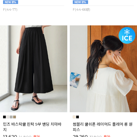
F(44-77)
F(44-66반)
민즈 바스락쿨 핀턱 9부 밴딩 치마바
썸블리 쿨쉬폰 레이어드 플레어 롱 원
지
피스
13,620
8%
29,260
8%
14,800
31,800