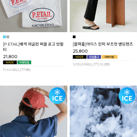
[P.ETAIL]배색 레글런 써클 로고 반팔
[블랙홀]아이스 핀턱 부츠컷 밴딩팬츠
티
25,800
21,800
S(55),M(66),L(77),XL(88)
F(44-66),L(77-88)