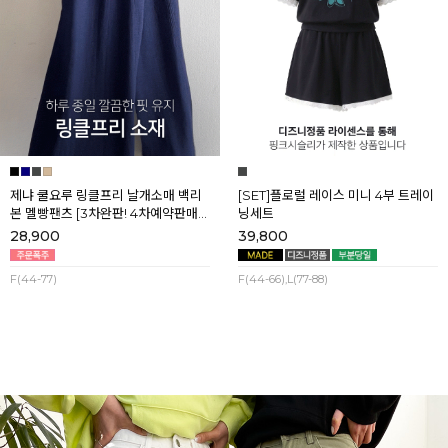
제냐 쿨요루 링클프리 날개소매 백리
[SET]플로럴 레이스 미니 4부 트레이
본 멜빵팬츠 [3차완판! 4차예약판매]
닝세트
[네이비] 8월셋째주 순차배송
28,900
39,800
F(44-77)
F(44-66),L(77-88)