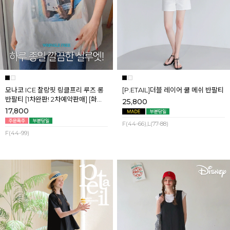
모나코 ICE 찰랑핏 링클프리 루즈 롱
[P.ETAIL]더블 레이어 쿨 메쉬 반팔티
반팔티 [1차완판! 2차예약판매] [화이
25,800
트] 8월첫째주 순차배송
17,800
F(44-66),L(77-88)
F(44-99)