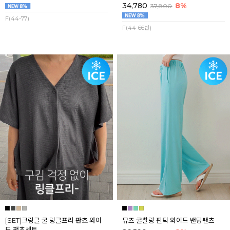
34,780
8%
37,800
F(44-77)
F(44-66반)
[SET]크링클 쿨 링클프리 판쵸 와이
뮤즈 쿨찰랑 핀턱 와이드 밴딩팬츠
드 팬츠세트