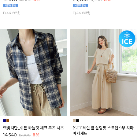
F(44-66반)
F(44-66반)
햇빛차단_쉬폰 하늘핏 체크 루즈 셔츠
[SET]제인 쿨 살랑핏 스트랩 9부 치마
바지세트
14,540
8%
15,800