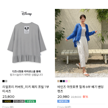
리얼프리 커버핏_미키 패치 프릴 7부
바인즈 아웃포켓 절개 8부 배기 밴딩
티셔츠
팬츠
23,800
20,980
8%
22,800
F(44-88)
F(44-66반)