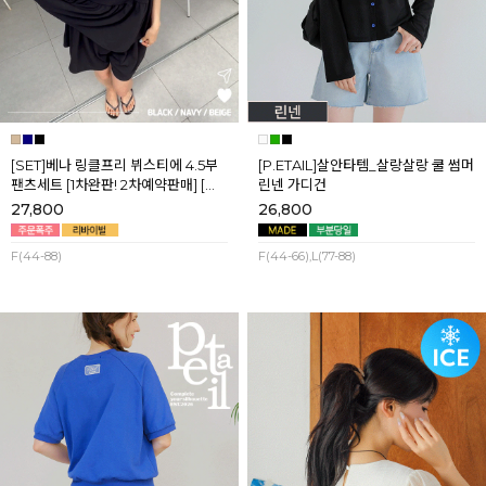
[SET]베나 링클프리 뷔스티에 4.5부
[P.ETAIL]살안타템_살랑살랑 쿨 썸머
팬츠세트 [1차완판! 2차예약판매] [네
린넨 가디건
이비,블랙] 8월셋째주 순차배송
27,800
26,800
F(44-88)
F(44-66),L(77-88)