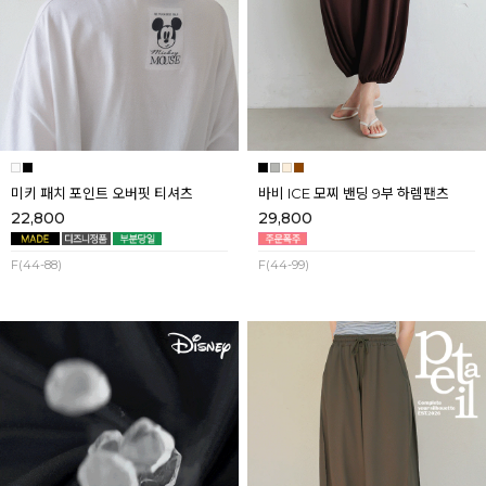
미키 패치 포인트 오버핏 티셔츠
바비 ICE 모찌 밴딩 9부 하렘팬츠
22,800
29,800
F(44-88)
F(44-99)