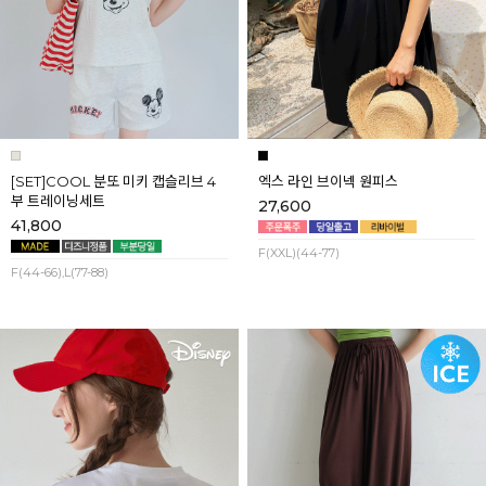
[SET]COOL 분또 미키 캡슬리브 4
엑스 라인 브이넥 원피스
부 트레이닝세트
27,600
41,800
F(XXL)(44-77)
F(44-66),L(77-88)