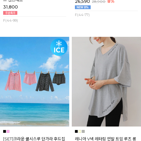
26,590
8%
28,900
31,800
F(44-77)
F(44-99)
[SET]크라운 쿨시스루 단가라 후드집
레니아 V넥 레터링 언발 트임 루즈 롱