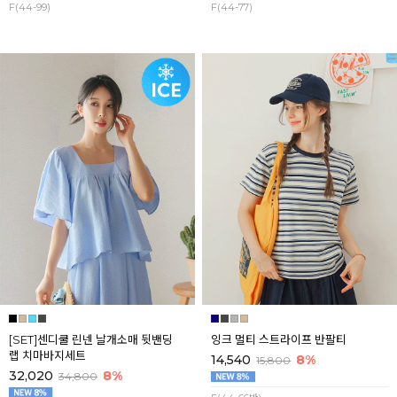
F(44-99)
F(44-77)
[SET]센디쿨 린넨 날개소매 뒷밴딩
잉크 멀티 스트라이프 반팔티
랩 치마바지세트
14,540
8%
15,800
32,020
8%
34,800