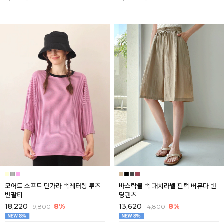
모어드 소프트 단가라 백레터링 루즈
바스락쿨 백 패치라벨 핀턱 버뮤다 밴
반팔티
딩팬츠
18,220
8%
13,620
8%
19,800
14,800