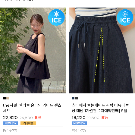
the시원_셀리쿨 훌라인 와이드 팬츠
스타패치 쿨논페이드 핀턱 버뮤다 밴
세트
딩 데님[1차완판! 2차예약판매] 8월셋
째주 순차배송
22,820
8%
18,220
8%
24,800
19,800
F(44-77)
F(44-77)