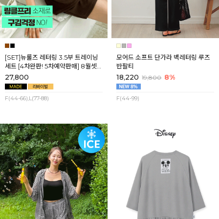
[SET]뉴룰즈 레터링 3.5부 트레이닝
모어드 소프트 단가라 백레터링 루즈
세트 [4차완판! 5차예약판매] 8월셋
반팔티
째주 순차배송
27,800
18,220
8%
19,800
F(44-66),L(77-88)
F(44-99)