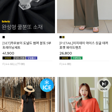
[SET]카우보이 도널드 썸머 분또 5부
[P.ETAIL]이지데이 아이스 싱글 데끼
트레이닝세트
포켓 와이드팬츠
41,900
26,800
F(44-66),L(77-88)
F(44-88)