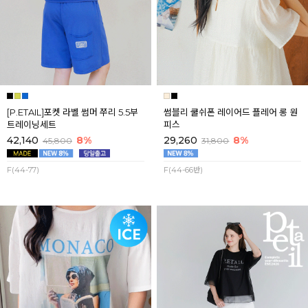
[P.ETAIL]포켓 라벨 썸머 쭈리 5.5부
썸블리 쿨쉬폰 레이어드 플레어 롱 원
트레이닝세트
피스
42,140
8%
29,260
8%
45,800
31,800
F(44-77)
F(44-66반)