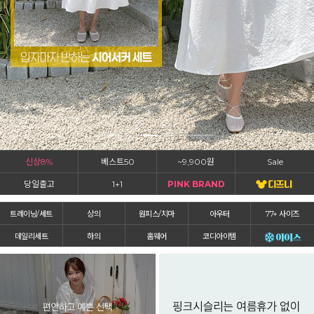
신상8%
베스트50
~9,900원
Sale
당일출고
1+1
PINK BRAND
트레이닝/세트
상의
원피스/치마
아우터
77+ 사이즈
데일리세트
하의
홈웨어
코디아이템