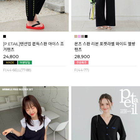
[P.ETAIL]텐션업 쫀득스판 아이스 조
몬즈 스판 리본 포켓라벨 와이드 멜빵
거팬츠
팬츠
24,800
28,900
F(44-66),L(77-88)
F(44-77)