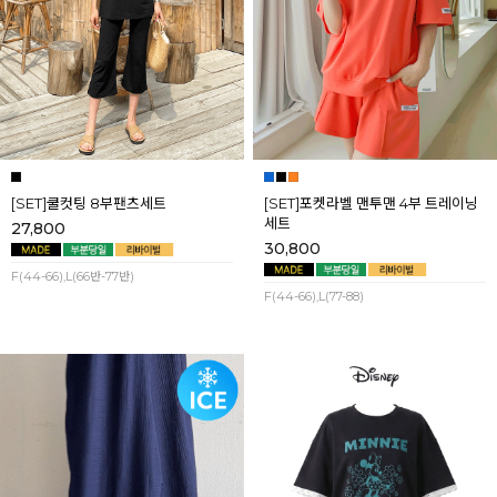
[SET]쿨컷팅 8부팬츠세트
[SET]포켓라벨 맨투맨 4부 트레이닝
세트
27,800
30,800
F(44-66),L(66반-77반)
F(44-66),L(77-88)