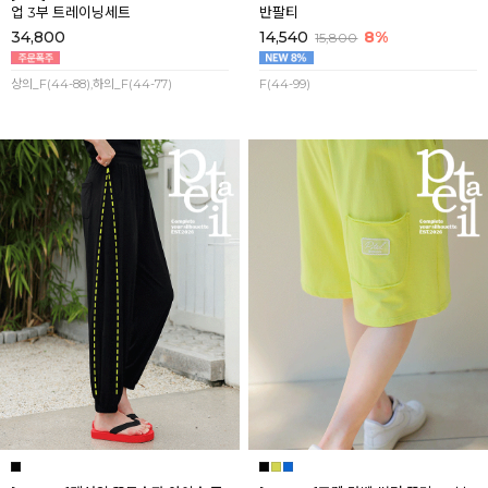
업 3부 트레이닝세트
반팔티
34,800
14,540
8%
15,800
상의_F(44-88),하의_F(44-77)
F(44-99)