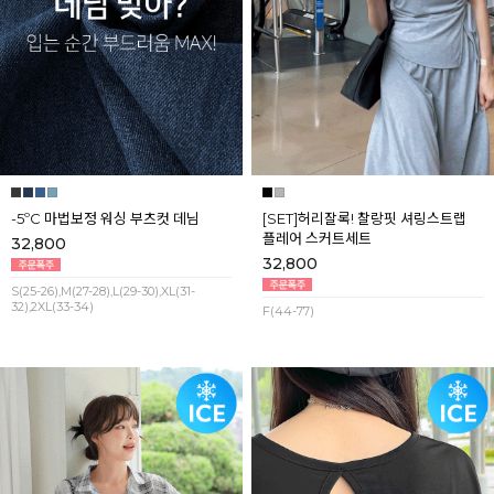
-5ºC 마법보정 워싱 부츠컷 데님
[SET]허리잘록! 찰랑핏 셔링스트랩
플레어 스커트세트
32,800
32,800
S(25-26),M(27-28),L(29-30),XL(31-
32),2XL(33-34)
F(44-77)