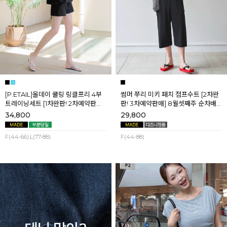
[P.ETAIL]올데이 쿨링 링클프리 4부
썸머 쭈리 미키 패치 점프수트 [2차완
트레이닝세트 [1차완판! 2차예약판매]
판! 3차예약판매] 8월셋째주 순차배
[블랙L] 8월셋째주 순차배송
송
34,800
29,800
F(44-66),L(77-88)
F(44-88)