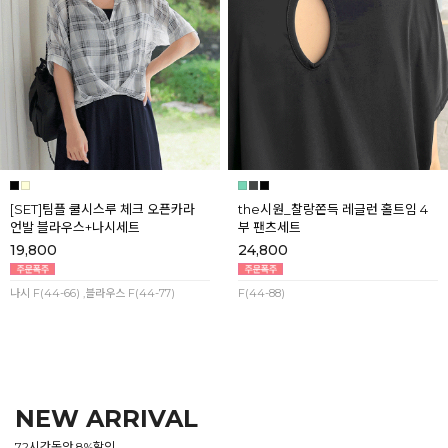
[SET]팀플 쿨시스루 체크 오픈카라
the시원_찰랑쫀득 레글런 홀트임 4
언발 블라우스+나시세트
부 팬츠세트
19,800
24,800
나시 F(44-66) ,블라우스 F(44-77)
F(44-88)
NEW ARRIVAL
72시간동안 8%할인