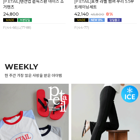
[P.ETAIL]텐션업 쫀득스판 아이스 조
[P.ETAIL]포켓 라벨 썸머 쭈리 5.5부
거팬츠
트레이닝세트
24,800
42,140
8%
45,800
F(44-66),L(77-88)
F(44-77)
WEEKLY
한 주간 가장 많은 사랑을 받은 아이템