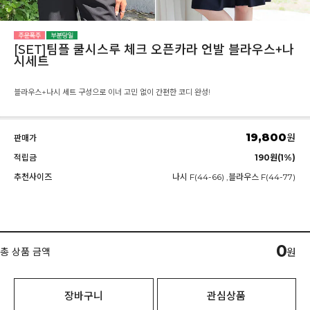
[SET]팀플 쿨시스루 체크 오픈카라 언발 블라우스+나
시세트
블라우스+나시 세트 구성으로 이너 고민 없이 간편한 코디 완성!
19,800
원
판매가
적립금
190원(1%)
추천사이즈
나시 F(44-66) ,블라우스 F(44-77)
0
총 상품 금액
원
장바구니
관심상품