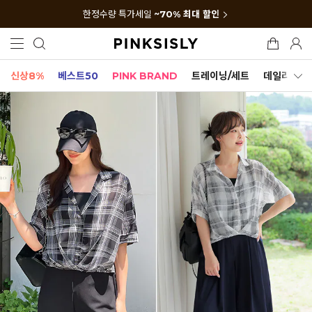
한정수량 특가세일
~70% 최대 할인
신상8%
베스트50
PINK BRAND
트레이닝/세트
데일리세트