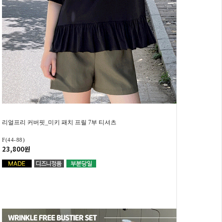
리얼프리 커버핏_미키 패치 프릴 7부 티셔츠
F(44-88)
23,800원