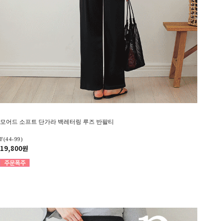
모어드 소프트 단가라 백레터링 루즈 반팔티
F(44-99)
19,800원