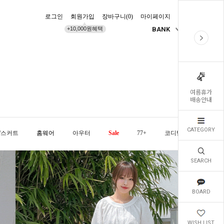
로그인
회원가입
장바구니(
0
)
마이페이지
배송조회
+10,000원혜택
BANK
KR
여름휴가
배송안내
CATEGORY
/스커트
홈웨어
아우터
Sale
77+
코디템
오늘발
SEARCH
BOARD
WISH LIST