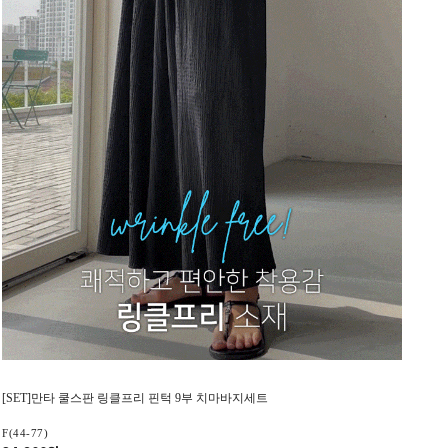
[SET]만타 쿨스판 링클프리 핀턱 9부 치마바지세트
F(44-77)