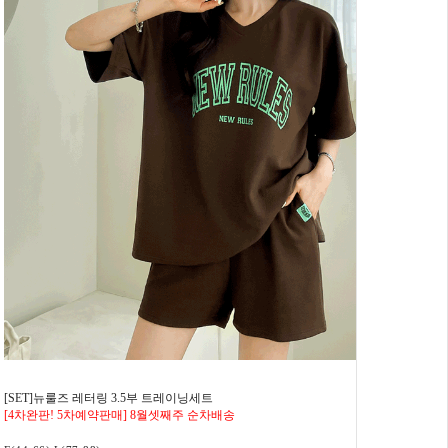
[SET]뉴룰즈 레터링 3.5부 트레이닝세트
[4차완판! 5차예약판매] 8월셋째주 순차배송