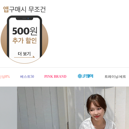
신상8%
베스트50
PINK BRAND
트레이닝/세트