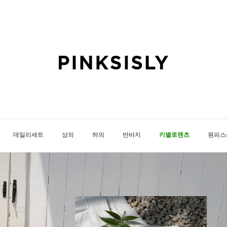
데일리세트
상의
하의
반바지
키별로팬츠
원피스