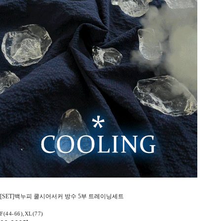
[SET]백누피 쿨시어서커 방수 5부 트레이닝세트
F(44-66),XL(77)