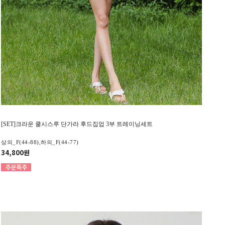
[SET]크라운 쿨시스루 단가라 후드집업 3부 트레이닝세트
상의_F(44-88),하의_F(44-77)
34,800원