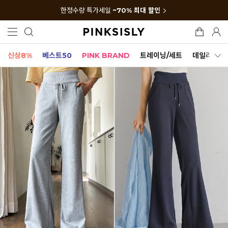
한정수량 특가세일
~70% 최대 할인
신상8%
베스트50
PINK BRAND
트레이닝/세트
데일리세트