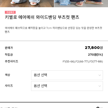
키별로 에어메쉬 와이드밴딩 부츠컷 팬츠
에어메쉬 패브릭으로 쾌적함을 높이고 7cm 허리밴딩으로 안정감 있는 핏을 완성한 부츠컷
팬츠
27,800
원
판매가
적립금
270원(1%)
추천사이즈
F1(55-66),F2(66-77),F3(77-88)
색상
사이즈