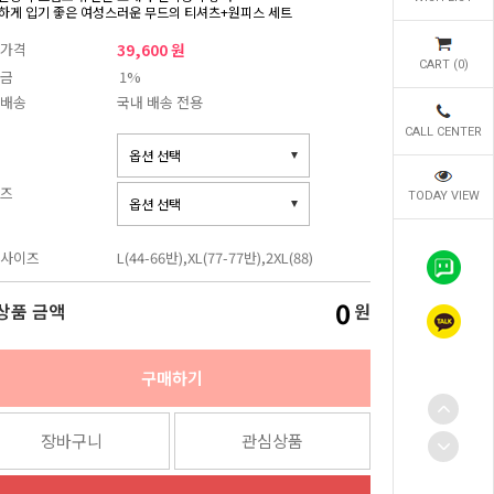
하게 입기 좋은 여성스러운 무드의 티셔츠+원피스 세트
가격
39,600 원
CART (
0
)
금
1%
배송
국내 배송 전용
CALL CENTER
즈
TODAY VIEW
사이즈
L(44-66반),XL(77-77반),2XL(88)
0
상품 금액
원
구매하기
장바구니
관심상품