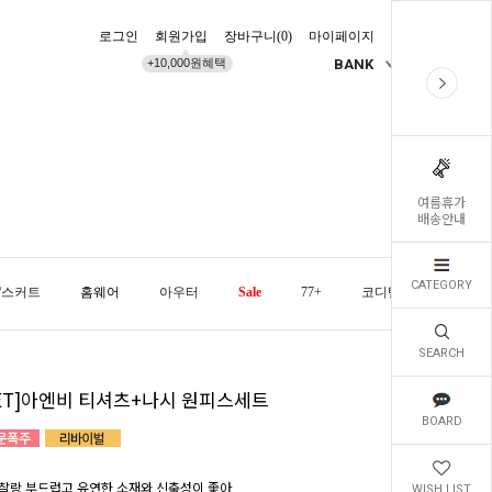
로그인
회원가입
장바구니(
0
)
마이페이지
배송조회
+10,000원혜택
BANK
KR
여름휴가
배송안내
CATEGORY
/스커트
홈웨어
아우터
Sale
77+
코디템
오늘발
SEARCH
SET]아엔비 티셔츠+나시 원피스세트
BOARD
찰랑 부드럽고 유연한 소재와 신축성이 좋아
WISH LIST