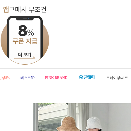
신상8%
베스트50
PINK BRAND
트레이닝/세트