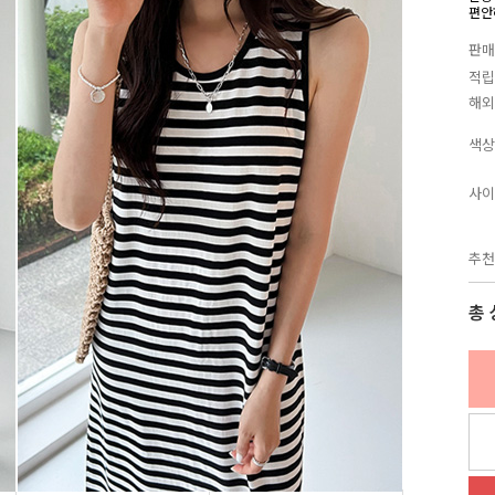
편안
판매
적립
해외
색상
사이
추천
총 