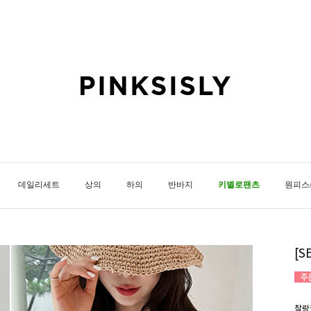
데일리세트
상의
하의
반바지
키별로팬츠
원피스
[
찰랑