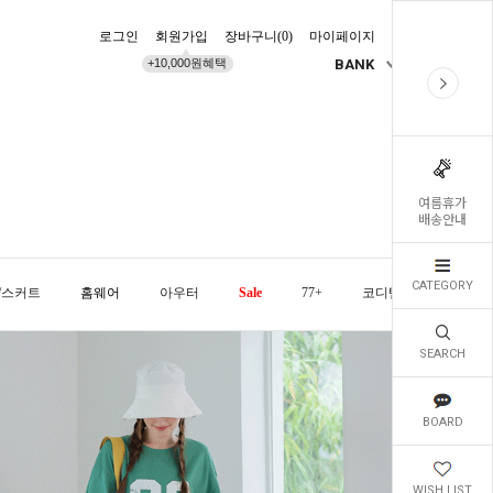
로그인
회원가입
장바구니(
0
)
마이페이지
배송조회
+10,000원혜택
BANK
KR
여름휴가
배송안내
CATEGORY
/스커트
홈웨어
아우터
Sale
77+
코디템
오늘발
SEARCH
BOARD
WISH LIST