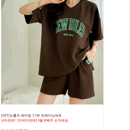
[SET]뉴룰즈 레터링 3.5부 트레이닝세트
[4차완판! 5차예약판매] 8월셋째주 순차배송