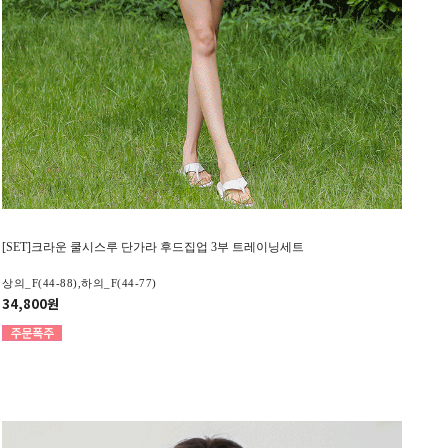
[SET]크라운 쿨시스루 단가라 후드집업 3부 트레이닝세트
상의_F(44-88),하의_F(44-77)
34,800원