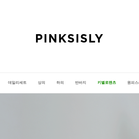
데일리세트
상의
하의
반바지
키별로팬츠
원피스