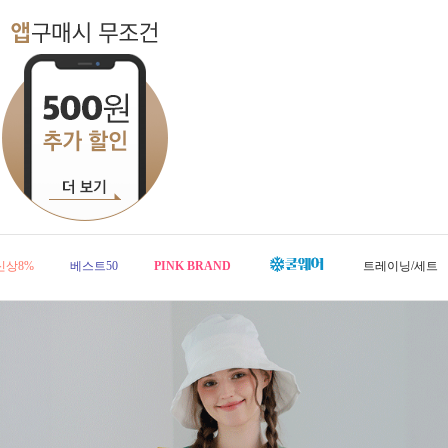
신상8%
베스트50
PINK BRAND
트레이닝/세트