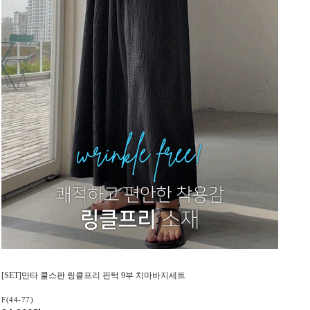
[SET]만타 쿨스판 링클프리 핀턱 9부 치마바지세트
F(44-77)