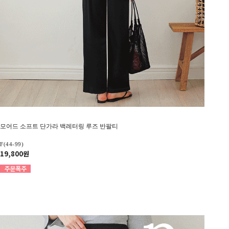
모어드 소프트 단가라 백레터링 루즈 반팔티
F(44-99)
19,800원