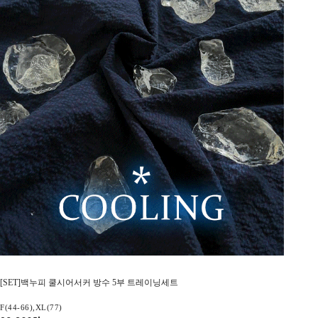
[SET]백누피 쿨시어서커 방수 5부 트레이닝세트
F(44-66),XL(77)