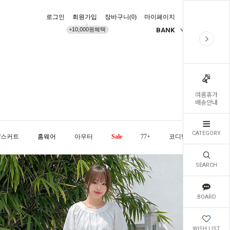
로그인
회원가입
장바구니(
0
)
마이페이지
배송조회
+10,000원혜택
BANK
KR
여름휴가
배송안내
CATEGORY
/스커트
홈웨어
아우터
Sale
77+
코디템
오늘발
SEARCH
BOARD
WISH LIST