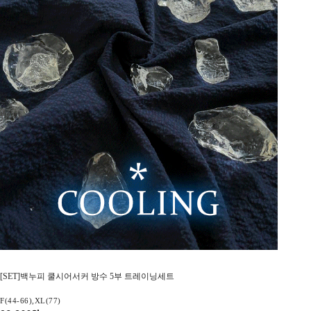
[SET]백누피 쿨시어서커 방수 5부 트레이닝세트
F(44-66),XL(77)