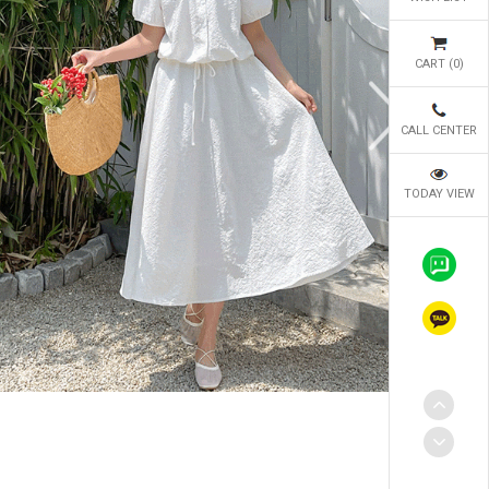
CART (
0
)
CALL CENTER
TODAY VIEW