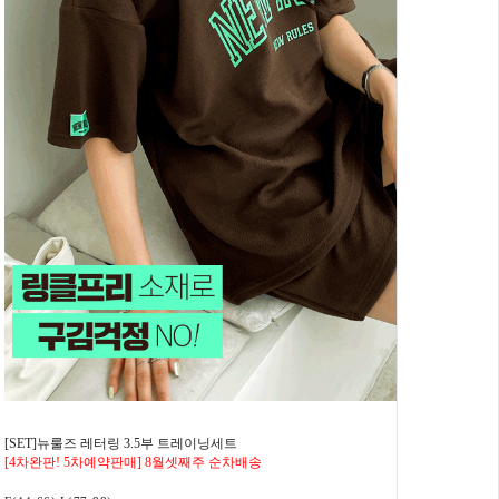
[SET]뉴룰즈 레터링 3.5부 트레이닝세트
[4차완판! 5차예약판매] 8월셋째주 순차배송