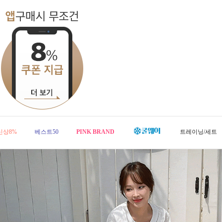
신상8%
베스트50
PINK BRAND
트레이닝/세트