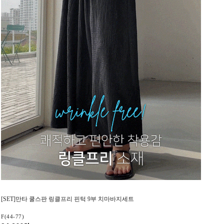
[SET]만타 쿨스판 링클프리 핀턱 9부 치마바지세트
F(44-77)