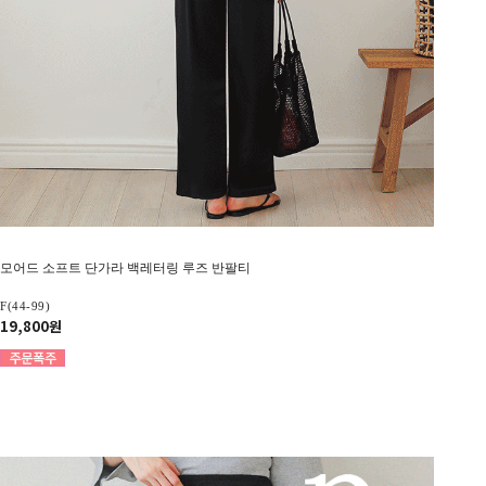
모어드 소프트 단가라 백레터링 루즈 반팔티
F(44-99)
19,800원