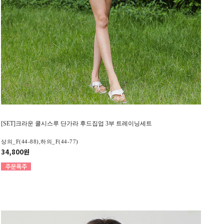
[SET]크라운 쿨시스루 단가라 후드집업 3부 트레이닝세트
상의_F(44-88),하의_F(44-77)
34,800원